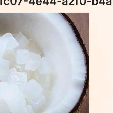
-fc07-4e44-a2f0-b4a