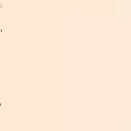
i
i
p
n