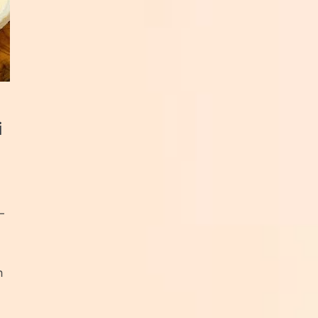
i
–
n