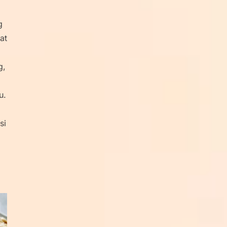
g
at
g,
u.
si