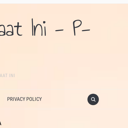
aat Ini - P-
AAT INI
PRIVACY POLICY
A