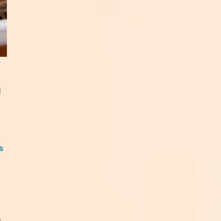
g
s
,