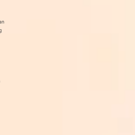
an
g
n