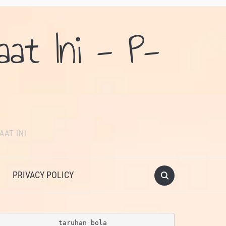
aat Ini - P-
AAT INI
PRIVACY POLICY
taruhan bola