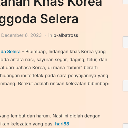
anan Khas Korea
ggoda Selera
n
December 6, 2023
in
p-albatross
da Selera
– Bibimbap, hidangan khas Korea yang
 antara nasi, sayuran segar, daging, telur, dan
l dari bahasa Korea, di mana “bibim” berarti
hidangan ini terletak pada cara penyajiannya yang
bang. Berikut adalah rincian kelezatan bibimbap:
ng lembut dan harum. Nasi ini diolah dengan
ikan kelezatan yang pas.
hari88