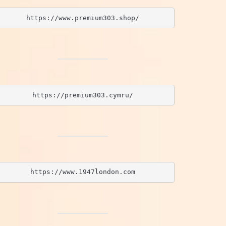
https://www.premium303.shop/
https://premium303.cymru/
https://www.1947london.com