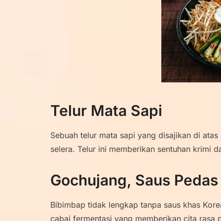
Telur Mata Sapi
Sebuah telur mata sapi yang disajikan di a
selera. Telur ini memberikan sentuhan krimi
Gochujang, Saus Pedas
Bibimbap tidak lengkap tanpa saus khas Kor
cabai fermentasi yang memberikan cita rasa p