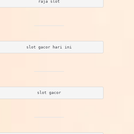
raja slot
slot gacor hari ini
slot gacor