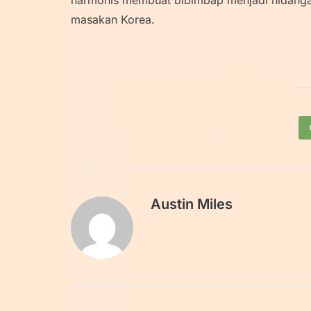
masakan Korea.
Austin Miles