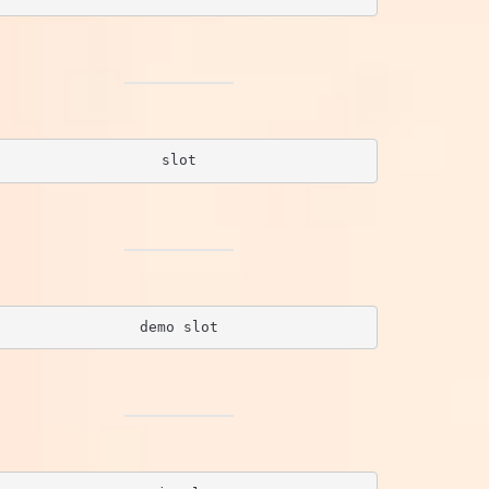
slot
demo slot