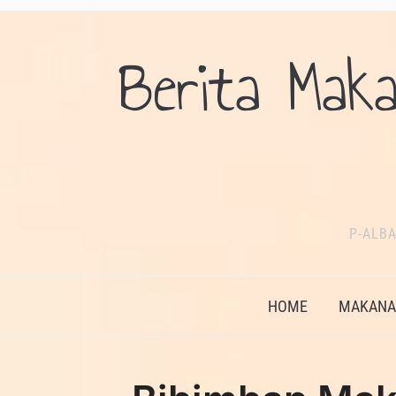
Berita Maka
P-ALBA
HOME
MAKANAN