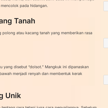
 mencolok pada hidangan.
ang Tanah
g polong atau kacang tanah yang memberikan rasa
u yang disebut “dolsot.” Mangkuk ini dipanaskan
n bawah menjadi renyah dan membentuk kerak
g Unik
entang rasa tetapi juga cara penyajiannya. Sebelum