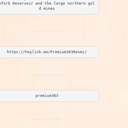
hfork Reservoir and the large northern gol
d mines
https://heylink.me/Premium303Resmi/
premium303