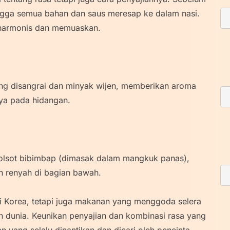
ngga semua bahan dan saus meresap ke dalam nasi.
 harmonis dan memuaskan.
yang disangrai dan minyak wijen, memberikan aroma
ya pada hidangan.
dolsot bibimbap (dimasak dalam mangkuk panas),
ih renyah di bagian bawah.
i Korea, tetapi juga makanan yang menggoda selera
h dunia. Keunikan penyajian dan kombinasi rasa yang
yang selalu dinantikan dan dicari oleh pencinta