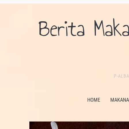
Berita Maka
P-ALBA
HOME
MAKANAN