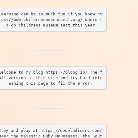
Learning can be so much fun if you know 
ht
tps://www.childrensmuseumsect.org/
 where t
o go childrens museum sect this year
Welcome to my blog 
https://bloog.io/ 
The f
ull version of this site and try hard refr
eshing this page to fix the error.
Stay and play at 
https://doubledicerv.com/
near the majestic Ruby Mountains, the Sout