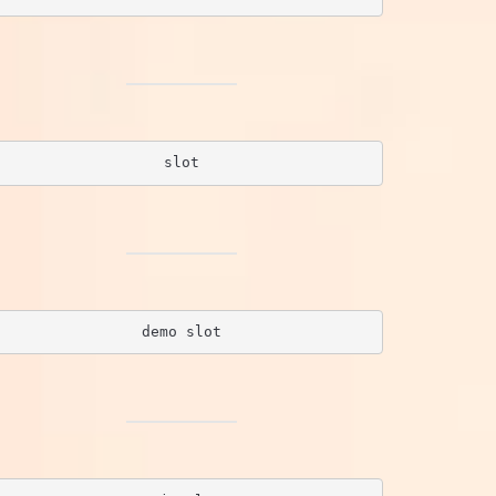
slot
demo slot