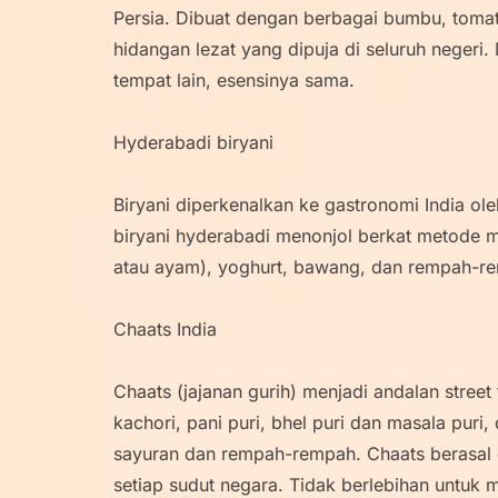
Persia. Dibuat dengan berbagai bumbu, tomat
hidangan lezat yang dipuja di seluruh negeri
tempat lain, esensinya sama.
Hyderabadi biryani
Biryani diperkenalkan ke gastronomi India ole
biryani hyderabadi menonjol berkat metode
atau ayam), yoghurt, bawang, dan rempah-re
Chaats India
Chaats (jajanan gurih) menjadi andalan stree
kachori, pani puri, bhel puri dan masala pur
sayuran dan rempah-rempah. Chaats berasal d
setiap sudut negara. Tidak berlebihan untu