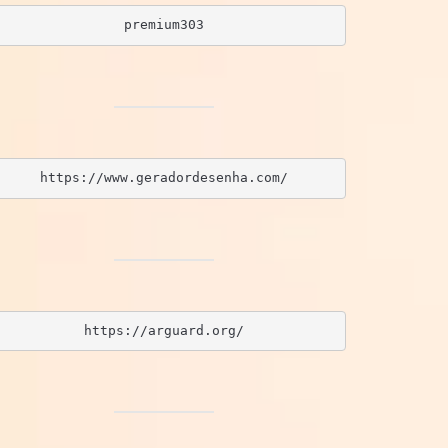
premium303
https://www.geradordesenha.com/
https://arguard.org/