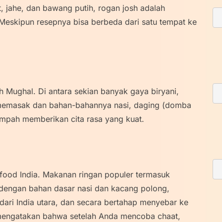
, jahe, dan bawang putih, rogan josh adalah
. Meskipun resepnya bisa berbeda dari satu tempat ke
h Mughal. Di antara sekian banyak gaya biryani,
 memasak dan bahan-bahannya nasi, daging (domba
mpah memberikan cita rasa yang kuat.
t food India. Makanan ringan populer termasuk
i, dengan bahan dasar nasi dan kacang polong,
ari India utara, dan secara bertahap menyebar ke
k mengatakan bahwa setelah Anda mencoba chaat,