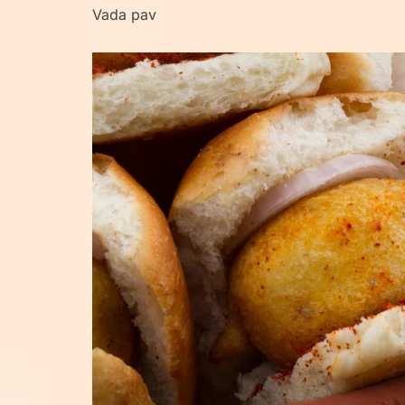
Vada pav