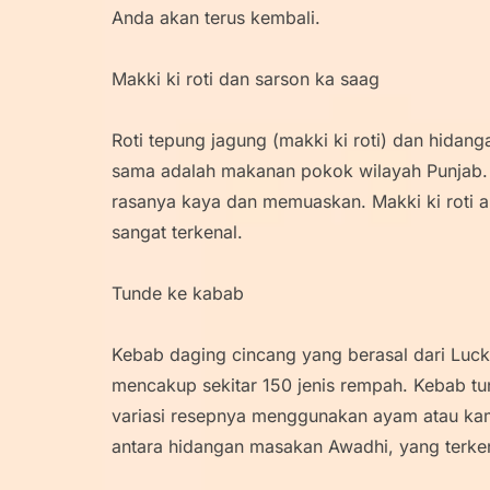
Anda akan terus kembali.
Makki ki roti dan sarson ka saag
Roti tepung jagung (makki ki roti) dan hidan
sama adalah makanan pokok wilayah Punjab. Me
rasanya kaya dan memuaskan. Makki ki roti a
sangat terkenal.
Tunde ke kabab
Kebab daging cincang yang berasal dari Luc
mencakup sekitar 150 jenis rempah. Kebab tu
variasi resepnya menggunakan ayam atau kam
antara hidangan masakan Awadhi, yang terke