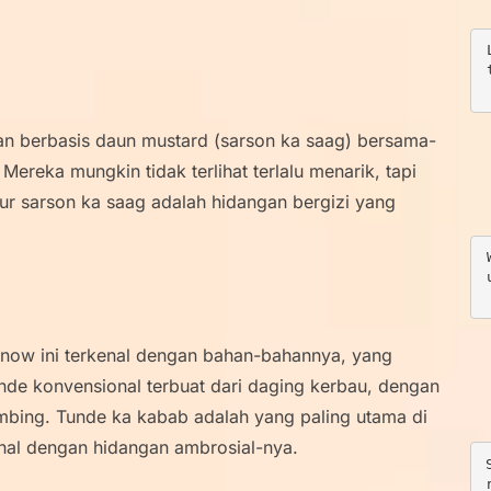
gan berbasis daun mustard (sarson ka saag) bersama-
reka mungkin tidak terlihat terlalu menarik, tapi
ur sarson ka saag adalah hidangan bergizi yang
know ini terkenal dengan bahan-bahannya, yang
nde konvensional terbuat dari daging kerbau, dengan
bing. Tunde ka kabab adalah yang paling utama di
nal dengan hidangan ambrosial-nya.