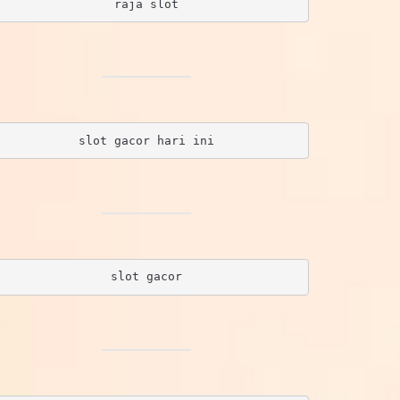
raja slot
slot gacor hari ini
slot gacor