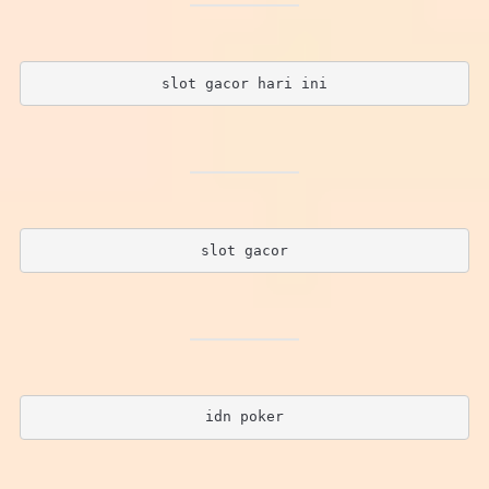
slot gacor hari ini
slot gacor
idn poker